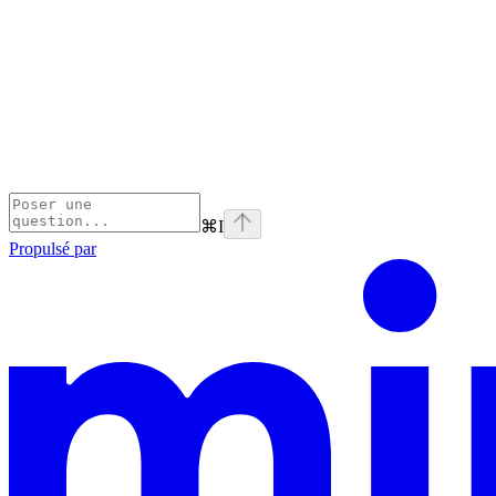
⌘
I
Propulsé par